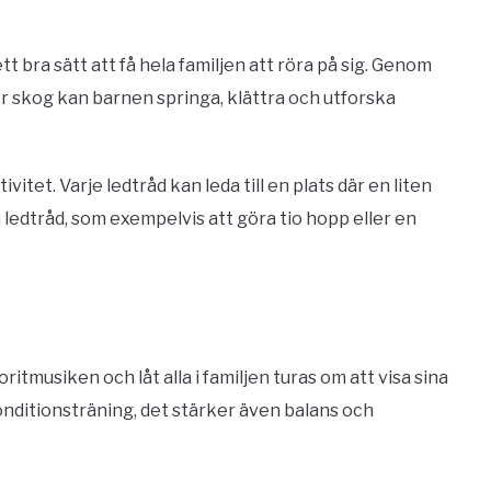
tt bra sätt att få hela familjen att röra på sig. Genom
ler skog kan barnen springa, klättra och utforska
tet. Varje ledtråd kan leda till en plats där en liten
 ledtråd, som exempelvis att göra tio hopp eller en
oritmusiken och låt alla i familjen turas om att visa sina
onditionsträning, det stärker även balans och