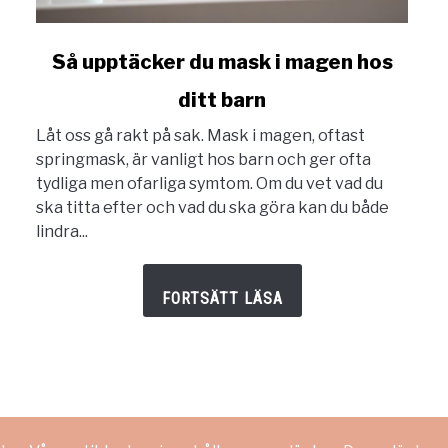
link
Så upptäcker du mask i magen hos
to
ditt barn
Så
upptäcker
Låt oss gå rakt på sak. Mask i magen, oftast
du
springmask, är vanligt hos barn och ger ofta
mask
tydliga men ofarliga symtom. Om du vet vad du
i
ska titta efter och vad du ska göra kan du både
magen
lindra...
hos
ditt
barn