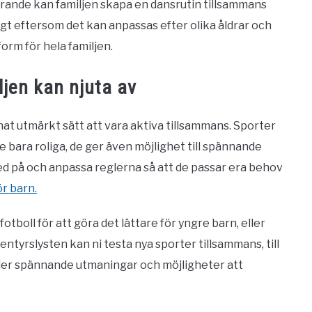
rande kan familjen skapa en dansrutin tillsammans
gt eftersom det kan anpassas efter olika åldrar och
form för hela familjen.
jen kan njuta av
at utmärkt sätt att vara aktiva tillsammans. Sporter
te bara roliga, de ger även möjlighet till spännande
med på och anpassa reglerna så att de passar era behov
r barn.
tboll för att göra det lättare för yngre barn, eller
ntyrslysten kan ni testa nya sporter tillsammans, till
juder spännande utmaningar och möjligheter att