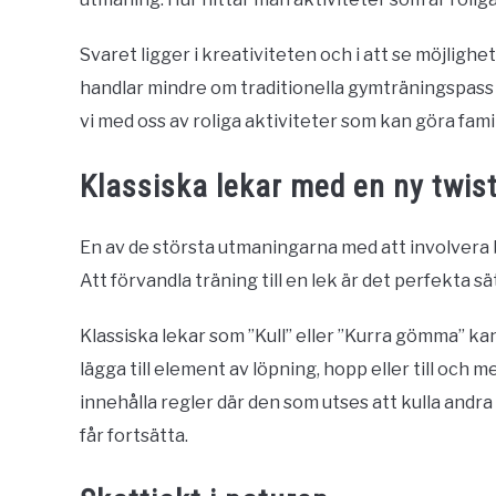
Svaret ligger i kreativiteten och i att se möjligh
handlar mindre om traditionella gymträningspass oc
vi med oss av roliga aktiviteter som kan göra fam
Klassiska lekar med en ny twis
En av de största utmaningarna med att involvera bar
Att förvandla träning till en lek är det perfekta sä
Klassiska lekar som ”Kull” eller ”Kurra gömma” k
lägga till element av löpning, hopp eller till och m
innehålla regler där den som utses att kulla and
får fortsätta.