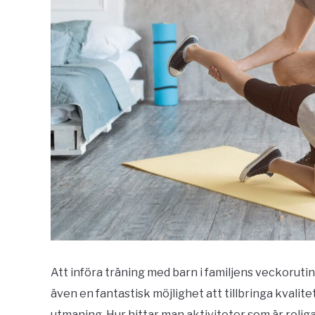
Att införa träning med barn i familjens veckorutin ä
även en fantastisk möjlighet att tillbringa kvalit
utmaning. Hur hittar man aktiviteter som är roliga