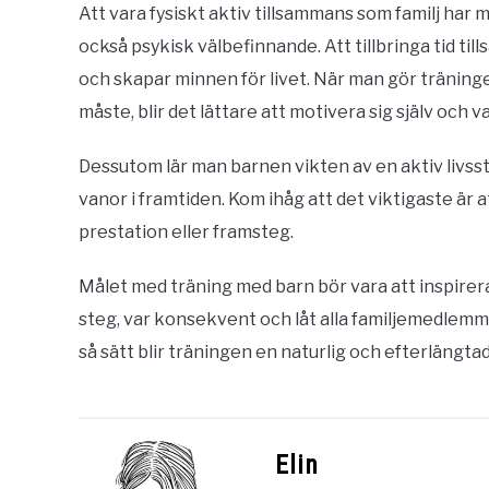
Att vara fysiskt aktiv tillsammans som familj har m
också psykisk välbefinnande. Att tillbringa tid ti
och skapar minnen för livet. När man gör träningen 
måste, blir det lättare att motivera sig själv och v
Dessutom lär man barnen vikten av en aktiv livsstil
vanor i framtiden. Kom ihåg att det viktigaste är a
prestation eller framsteg.
Målet med träning med barn bör vara att inspirera
steg, var konsekvent och låt alla familjemedlemma
så sätt blir träningen en naturlig och efterlängtad 
Elin