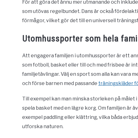
För att göra det ännu mer utmanande och inklude
som utövas regelbundet. Dans är också fördelakti
förmågor, vilket gör det till en universell tränings
Utomhussporter som hela famil
Att engagera familjen i utomhussporter är ett ann
som fotboll, basket eller till och med frisbee är in
familjetävlingar. Välj en sport som alla kan vara 
och förse barnen med passande
träningskläder fö
Till exempel kan man minska storleken på målet i fo
spela basket med en lägre korg. Om familjen är äve
exempel paddling eller klättring, vilka båda erb
utforska naturen.