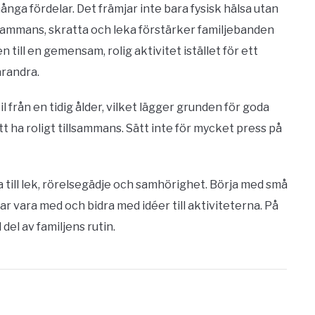
ånga fördelar. Det främjar inte bara fysisk hälsa utan
llsammans, skratta och leka förstärker familjebanden
till en gemensam, rolig aktivitet istället för ett
arandra.
 från en tidig ålder, vilket lägger grunden för goda
tt ha roligt tillsammans. Sätt inte för mycket press på
 till lek, rörelsegädje och samhörighet. Börja med små
r vara med och bidra med idéer till aktiviteterna. På
del av familjens rutin.