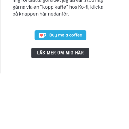
mig fortsätta göra det jag älskar, stöd mig
gärna via en "kopp kaffe" hos Ko-fi, klicka
på knappen här nedanför.
LÄS MER OM MIG HÄR