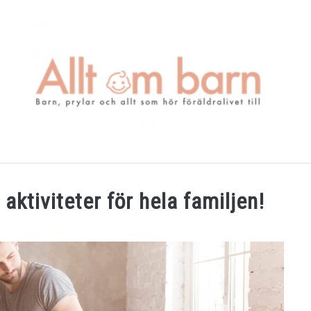
BÄST I TEST
GRAVIDITETSKALENDER
OM MIG
K
aktiviteter för hela familjen!