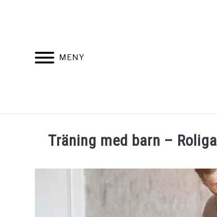
Skip
to
content
MENY
HEM
Träning med barn – Roliga 
Written
by
Elin
in
Artiklar
,
Utelek