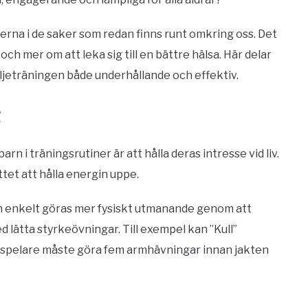
eterna i de saker som redan finns runt omkring oss. Det
h mer om att leka sig till en bättre hälsa. Här delar
iljeträningen både underhållande och effektiv.
t
n i träningsrutiner är att hålla deras intresse vid liv.
ttet att hålla energin uppe.
an enkelt göras mer fysiskt utmanande genom att
ed lätta styrkeövningar. Till exempel kan ”Kull”
ra spelare måste göra fem armhävningar innan jakten