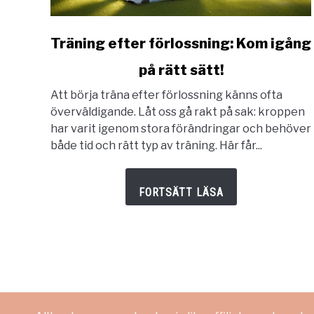
link
Träning efter förlossning: Kom igång
to
på rätt sätt!
Träning
efter
Att börja träna efter förlossning känns ofta
förlossning:
överväldigande. Låt oss gå rakt på sak: kroppen
Kom
har varit igenom stora förändringar och behöver
igång
både tid och rätt typ av träning. Här får...
på
rätt
sätt!