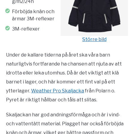
g/m2/24h
Förböjda knän och
ärmar 3M-reflexer
3M-reflexer
Större bild
Under de kallare tiderna på året ska våra barn
naturligtvis fortfarande ha chansen att njuta av att
idrotta eller leka utomhus. Då är det viktigt att klä
barnet i lager, och här kommer ett fint val på ett
ytterlager.
Weather Pro Skaljacka
från Polarn o.
Pyret är riktigt hållbar och tåls att slitas.
Skaljackan har god andningsförmåga och är i vind-
och vattentätt material. Plagget har också förböjda
knän och ärmar, vilket ger bättre passform och