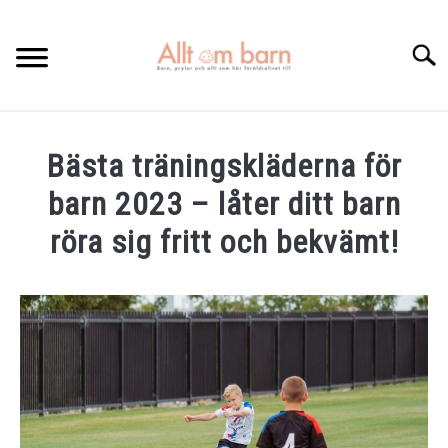
Skip
to
Searc
content
HEM
Bästa träningskläderna för
BÄST I TEST
barn 2023 – låter ditt barn
GRAVIDITETSKALENDER
röra sig fritt och bekvämt!
OM MIG
Written
by
Elin
KONTAKTA
in
Kläder