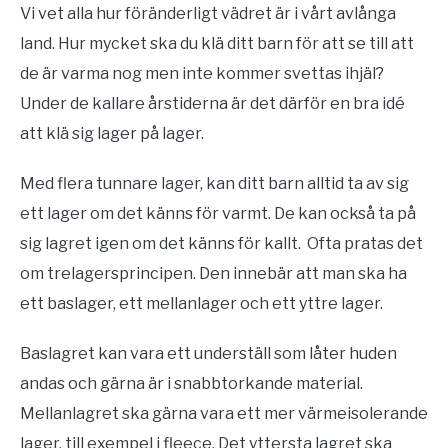
Vi vet alla hur föränderligt vädret är i vårt avlånga
land. Hur mycket ska du klä ditt barn för att se till att
de är varma nog men inte kommer svettas ihjäl?
Under de kallare årstiderna är det därför en bra idé
att klä sig lager på lager.
Med flera tunnare lager, kan ditt barn alltid ta av sig
ett lager om det känns för varmt. De kan också ta på
sig lagret igen om det känns för kallt. Ofta pratas det
om trelagersprincipen. Den innebär att man ska ha
ett baslager, ett mellanlager och ett yttre lager.
Baslagret kan vara ett underställ som låter huden
andas och gärna är i snabbtorkande material.
Mellanlagret ska gärna vara ett mer värmeisolerande
lager, till exempel i fleece. Det yttersta lagret ska