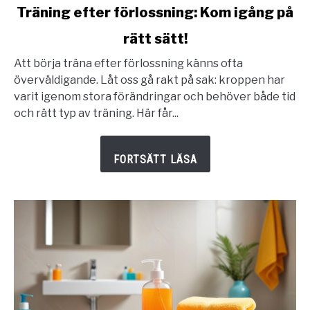
link
Träning efter förlossning: Kom igång på
to
rätt sätt!
Träning
efter
Att börja träna efter förlossning känns ofta
förlossning:
överväldigande. Låt oss gå rakt på sak: kroppen har
Kom
varit igenom stora förändringar och behöver både tid
igång
och rätt typ av träning. Här får...
på
rätt
sätt!