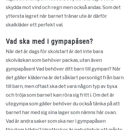
skydda mot vind och regn men också andas. Som det
yttersta lagret när barnet tränar ute är därför
skalkläder ett perfekt val.
Vad ska med i gympapåsen?
När det är dags för skolstart är det inte bara
skolväskan som behöver packas, utan även
gympapåsen! Vad behöver ditt barn till gympan? När
det gäller kläderna är det såklart personligt från barn
till barn, men oftast ska det vara någon typ av byxa
och tröja som barnet kan röra sig fritt i. Om det är
utegympa som gäller behöver du också tänka på att
barnet har med sig sina lager som nämns här ovan.
Vad är andra saker som ska ner i gympapåsen
förutom kläder? Idrottsskor är naturligtvis ett måste.