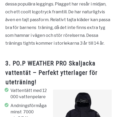
dessa populära leggings. Plagget har resår i midjan,
och ett coolt logotryck framtill. De har naturligtvis
även en tajt passform. Relativt tajta kläder kan passa
bra för barnens träning, då det inte finns extra tyg
som hamnar i vägen och stör rörelserna. Dessa
tränings tights kommer i storlekarna 3 år till 14 år.
3. PO.P WEATHER PRO Skaljacka
vattentät – Perfekt ytterlager för
uteträning!
Vattentätt med 12
000 vattenpelare
Andningsförmåga
minst 7000