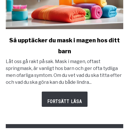
link
Så upptäcker du mask i magen hos ditt
to
barn
Så
upptäcker
Låt oss gå rakt på sak. Mask i magen, oftast
du
springmask, är vanligt hos barn och ger ofta tydliga
mask
men ofarliga symtom. Om du vet vad du ska titta efter
i
och vad du ska göra kan du både lindra...
magen
hos
ditt
barn