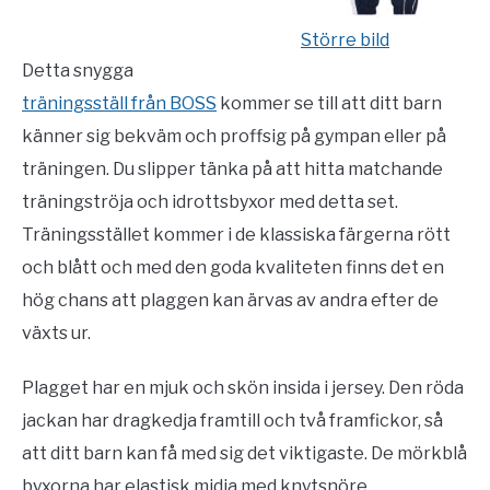
Större bild
Detta snygga
träningsställ från BOSS
kommer se till att ditt barn
känner sig bekväm och proffsig på gympan eller på
träningen. Du slipper tänka på att hitta matchande
träningströja och idrottsbyxor med detta set.
Träningsstället kommer i de klassiska färgerna rött
och blått och med den goda kvaliteten finns det en
hög chans att plaggen kan ärvas av andra efter de
växts ur.
Plagget har en mjuk och skön insida i jersey. Den röda
jackan har dragkedja framtill och två framfickor, så
att ditt barn kan få med sig det viktigaste. De mörkblå
byxorna har elastisk midja med knytsnöre.