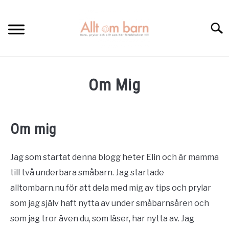
Skip
to
Searc
content
HEM
Om Mig
BÄST I TEST
GRAVIDITETSKALENDER
Om mig
OM MIG
Jag som startat denna blogg heter Elin och är mamma
KONTAKTA
till två underbara småbarn. Jag startade
alltombarn.nu för att dela med mig av tips och prylar
som jag själv haft nytta av under småbarnsåren och
som jag tror även du, som läser, har nytta av. Jag