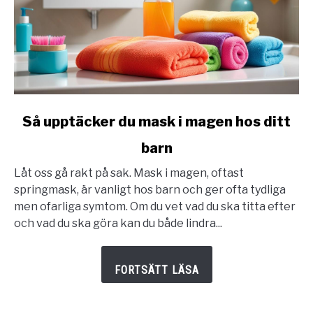
link
Så upptäcker du mask i magen hos ditt
to
barn
Så
upptäcker
Låt oss gå rakt på sak. Mask i magen, oftast
du
springmask, är vanligt hos barn och ger ofta tydliga
mask
men ofarliga symtom. Om du vet vad du ska titta efter
i
och vad du ska göra kan du både lindra...
magen
hos
ditt
barn