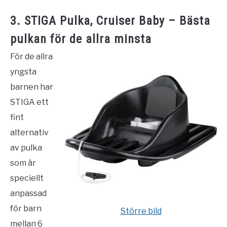
3. STIGA Pulka, Cruiser Baby – Bästa
pulkan för de allra minsta
För de allra
yngsta
barnen har
STIGA ett
fint
alternativ
av pulka
som är
speciellt
anpassad
för barn
Större bild
mellan 6