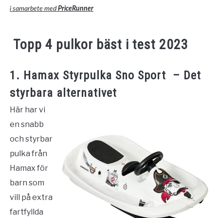
i samarbete med
PriceRunner
Topp 4 pulkor bäst i test 2023
1. Hamax Styrpulka Sno Sport – Det
styrbara alternativet
Här har vi
en snabb
och styrbar
pulka från
Hamax för
barn som
vill på extra
fartfyllda