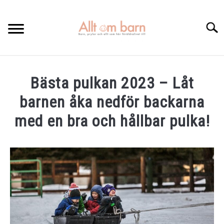
Skip
to
Searc
content
HEM
Bästa pulkan 2023 – Låt
BÄST I TEST
barnen åka nedför backarna
GRAVIDITETSKALENDER
med en bra och hållbar pulka!
OM MIG
Written
by
Elin
KONTAKTA
in
Bäst
i
test