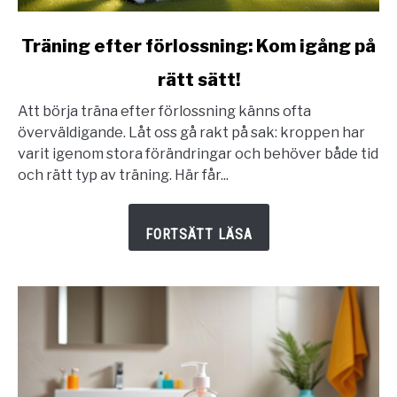
link
Träning efter förlossning: Kom igång på
to
rätt sätt!
Träning
efter
Att börja träna efter förlossning känns ofta
förlossning:
överväldigande. Låt oss gå rakt på sak: kroppen har
Kom
varit igenom stora förändringar och behöver både tid
igång
och rätt typ av träning. Här får...
på
rätt
sätt!