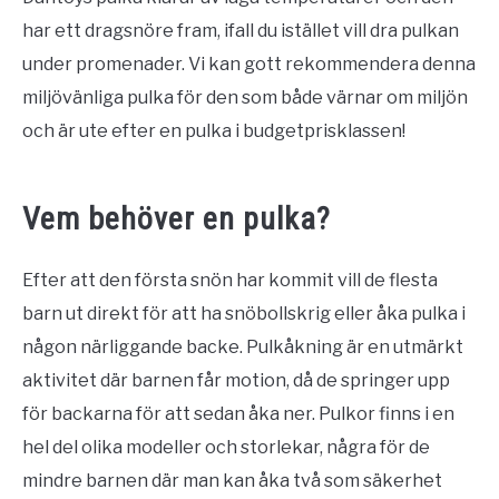
har ett dragsnöre fram, ifall du istället vill dra pulkan
under promenader. Vi kan gott rekommendera denna
miljövänliga pulka för den som både värnar om miljön
och är ute efter en pulka i budgetprisklassen!
Vem behöver en pulka?
Efter att den första snön har kommit vill de flesta
barn ut direkt för att ha snöbollskrig eller åka pulka i
någon närliggande backe. Pulkåkning är en utmärkt
aktivitet där barnen får motion, då de springer upp
för backarna för att sedan åka ner. Pulkor finns i en
hel del olika modeller och storlekar, några för de
mindre barnen där man kan åka två som säkerhet