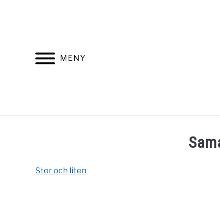
Skip
to
content
MENY
HEM
Sam
Stor och liten