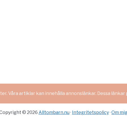
er. Våra artiklar kan innehålla annonslänkar. Dessa länkar
Copyright © 2026
Alltombarn.nu
·
Integritetspolicy
·
Om mi