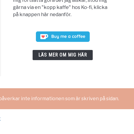
mig fortsätta göra det jag älskar, stöd mig
gärna via en "kopp kaffe" hos Ko-fi, klicka
på knappen här nedanför.
LÄS MER OM MIG HÄR
 påverkar inte informationen som är skriven på sidan.
g