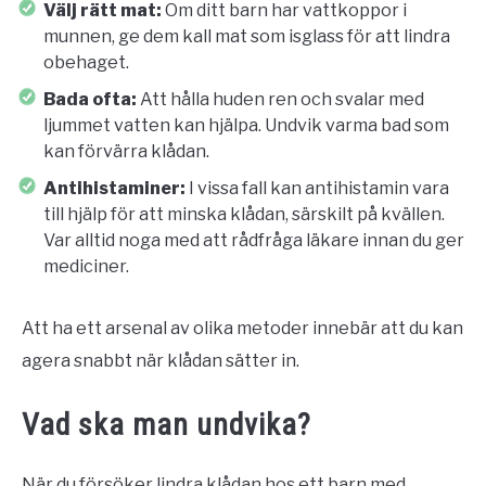
Välj rätt mat:
Om ditt barn har vattkoppor i
munnen, ge dem kall mat som isglass för att lindra
obehaget.
Bada ofta:
Att hålla huden ren och svalar med
ljummet vatten kan hjälpa. Undvik varma bad som
kan förvärra klådan.
Antihistaminer:
I vissa fall kan antihistamin vara
till hjälp för att minska klådan, särskilt på kvällen.
Var alltid noga med att rådfråga läkare innan du ger
mediciner.
Att ha ett arsenal av olika metoder innebär att du kan
agera snabbt när klådan sätter in.
Vad ska man undvika?
När du försöker lindra klådan hos ett barn med