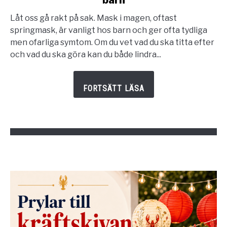
Så
upptäcker
Låt oss gå rakt på sak. Mask i magen, oftast
du
springmask, är vanligt hos barn och ger ofta tydliga
mask
men ofarliga symtom. Om du vet vad du ska titta efter
i
och vad du ska göra kan du både lindra...
magen
hos
ditt
barn