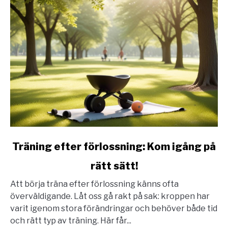
link
Träning efter förlossning: Kom igång på
to
rätt sätt!
Träning
efter
Att börja träna efter förlossning känns ofta
förlossning:
överväldigande. Låt oss gå rakt på sak: kroppen har
Kom
varit igenom stora förändringar och behöver både tid
igång
och rätt typ av träning. Här får...
på