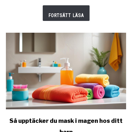
rätt
sätt!
link
Så upptäcker du mask i magen hos ditt
to
barn