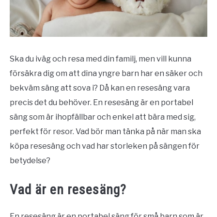
Ska du iväg och resa med din familj, men vill kunna
försäkra dig om att dina yngre barn har en säker och
bekväm säng att sova i? Då kan en resesäng vara
precis det du behöver. En resesäng är en portabel
säng som är ihopfällbar och enkel att bära med sig,
perfekt för resor. Vad bör man tänka på när man ska
köpa resesäng och vad har storleken på sängen för
betydelse?
Vad är en resesäng?
En resesäng är en portabel säng för små barn som är