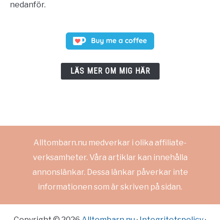
nedanför.
LÄS MER OM MIG HÄR
Alltombarn.nu medverkar i olika affiliate-
verksamheter. Våra artiklar kan innehålla
annonslänkar. Dessa länkar påverkar inte
informationen som är skriven på sidan.
Copyright © 2026
Alltombarn.nu
·
Integritetspolicy
·