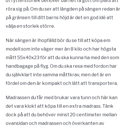
ut i ytterstorlek behöver barnet få gott om plats att
röra sig på. Om du ser att längden på sängen redan är
på gränsen till ditt barns höjd är det en god idé att
välja en storlek större.
När sängen är ihopfälld bör du se till att köpa em
modell som inte väger mer än 8 kilo och har högsta
mått 55x40x23 för att du ska kunna ha med den som
handbagage på flyg. Om du ska resa med fordon har
du självklart inte samma måttkrav, men det är en
fördel om den är kompakt och lätt att transportera.
Madrassen du får med brukar vara tunn och här kan
det vara klokt att köpa till en extra madrass. Tänk
dock på att du behöver minst 20 centimeter mellan
ovansidan och madrassen och överkanten av