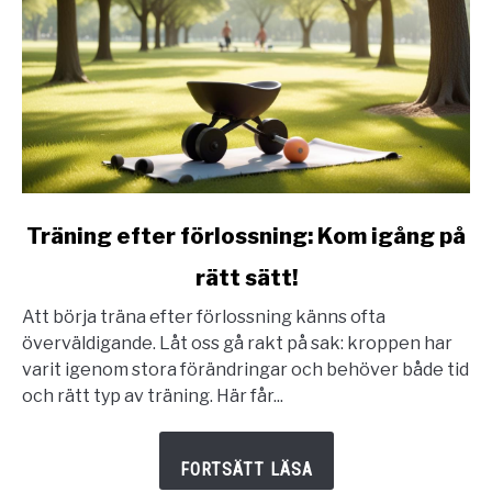
link
Träning efter förlossning: Kom igång på
to
rätt sätt!
Träning
efter
Att börja träna efter förlossning känns ofta
förlossning:
överväldigande. Låt oss gå rakt på sak: kroppen har
Kom
varit igenom stora förändringar och behöver både tid
igång
och rätt typ av träning. Här får...
på
rätt
sätt!