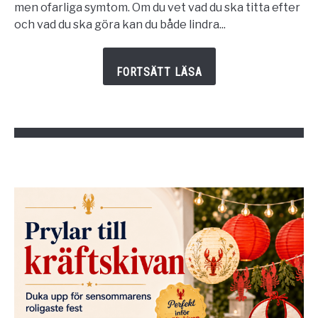
mask
men ofarliga symtom. Om du vet vad du ska titta efter
i
och vad du ska göra kan du både lindra...
magen
hos
ditt
barn