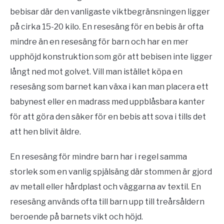
bebisar där den vanligaste viktbegränsningen ligger
på cirka 15-20 kilo. En resesäng för en bebis är ofta
mindre än en resesäng för barn och har en mer
upphöjd konstruktion som gör att bebisen inte ligger
långt ned mot golvet. Vill man istället köpa en
resesäng som barnet kan växa i kan man placera ett
babynest eller en madrass med uppblåsbara kanter
för att göra den säker för en bebis att sova i tills det
att hen blivit äldre.
En resesäng för mindre barn har i regel samma
storlek som en vanlig spjälsäng där stommen är gjord
av metall eller hårdplast och väggarna av textil. En
resesäng används ofta till barn upp till treårsåldern
beroende på barnets vikt och höjd.