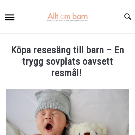
Skip
to
Searc
content
HEM
Köpa resesäng till barn – En
BÄST I TEST
trygg sovplats oavsett
GRAVIDITETSKALENDER
resmål!
OM MIG
Written
by
Elin
KONTAKTA
in
Artiklar
,
Resa
med
bebis