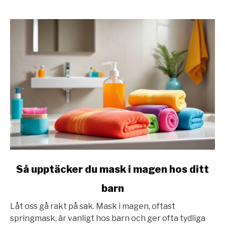
link
Så upptäcker du mask i magen hos ditt
to
barn
Så
upptäcker
Låt oss gå rakt på sak. Mask i magen, oftast
du
springmask, är vanligt hos barn och ger ofta tydliga