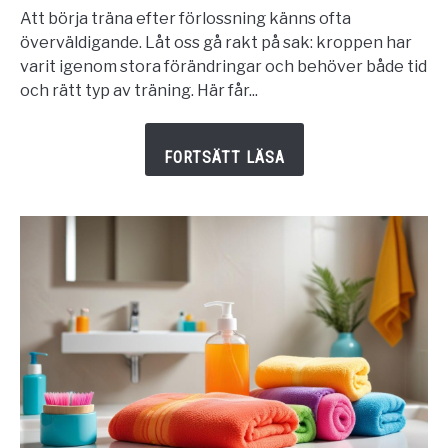
efter
Att börja träna efter förlossning känns ofta
förlossning:
överväldigande. Låt oss gå rakt på sak: kroppen har
Kom
varit igenom stora förändringar och behöver både tid
igång
och rätt typ av träning. Här får...
på
rätt
sätt!