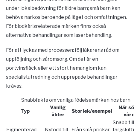
under lokalbedövning för äldre barn; små barn kan
behöva narkos beroende på läget och omfattningen.
För blodkärlsrelaterade märken finns också
alternativa behandlingar som laserbehandling.
För att lyckas med processen: följ läkarens råd om
uppföljning och såromsorg. Om det är en
portvinsfläck eller ett stort hemangiom kan
specialistutredning och upprepade behandlingar
krävas.
Snabbfakta om vanliga födelsemärken hos barn
Vanlig
När s
Typ
Storlek/exempel
ålder
vår
Snabb til
Pigmenterad
Nyfödd till
Från små prickar
färgskift