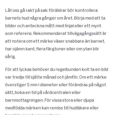
Låt oss gå rakt på sak: föräldrar bör kontrollera
barnets hud några gånger om året. Börja med att ta
bilder och anteckna mått med linjal eller ett mynt
som referens. Rekommenderat tillvägagångssätt är
att notera om ett märke växer snabbare än barnet,
har ojämn kant, flera färgtoner eller om ytan blir
sårig.
För att lyckas behöver du regelbunden koll: ta en bild
var tredje till sjätte månad och jämför. Om ett märke
överstiger 5 mm i diameter eller förändras på något
sätt, boka en tid på vårdcentralen eller
barnmottagningen. För vissa stora eller djupa
medfödda märken kan remiss till hudläkare eller