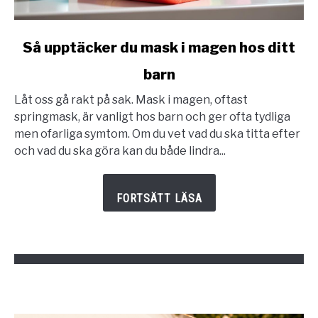
link
Så upptäcker du mask i magen hos ditt
to
barn
Så
upptäcker
Låt oss gå rakt på sak. Mask i magen, oftast
du
springmask, är vanligt hos barn och ger ofta tydliga
mask
men ofarliga symtom. Om du vet vad du ska titta efter
i
och vad du ska göra kan du både lindra...
magen
hos
ditt
barn