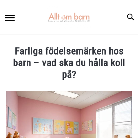
Skip
to
Searc
content
HEM
Farliga födelsemärken hos
BÄST I TEST
barn – vad ska du hålla koll
GRAVIDITETSKALENDER
på?
OM MIG
Written
by
Elin
KONTAKTA
in
Artiklar
,
Förlossning
,
Graviditet