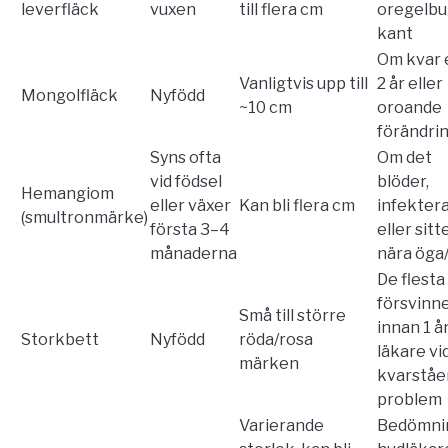
leverfläck
vuxen
till flera cm
oregelb
kant
Om kvar 
Vanligtvis upp till
2 år eller
Mongolfläck
Nyfödd
~10 cm
oroande
förändri
Syns ofta
Om det
vid födsel
blöder,
Hemangiom
eller växer
Kan bli flera cm
infekter
(smultronmärke)
första 3–4
eller sitt
månaderna
nära öga
De flesta
försvinn
Små till större
innan 1 år
Storkbett
Nyfödd
röda/rosa
läkare vi
märken
kvarstå
problem
Varierande
Bedömni