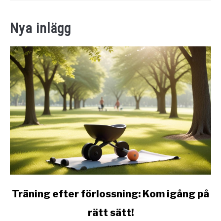
link
Träning efter förlossning: Kom igång på
to
rätt sätt!
Träning