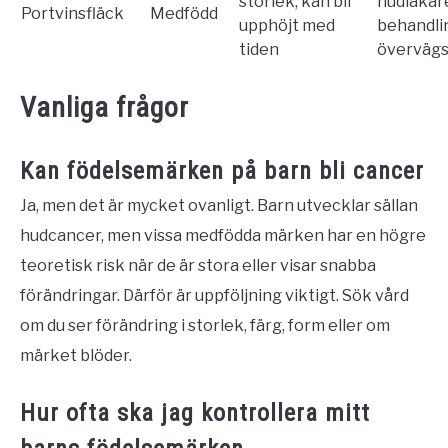
storlek, kan bli
hudläkar
Portvinsfläck
Medfödd
upphöjt med
behandli
tiden
överväg
Vanliga frågor
Kan födelsemärken på barn bli cancer
Ja, men det är mycket ovanligt. Barn utvecklar sällan
hudcancer, men vissa medfödda märken har en högre
teoretisk risk när de är stora eller visar snabba
förändringar. Därför är uppföljning viktigt. Sök vård
om du ser förändring i storlek, färg, form eller om
märket blöder.
Hur ofta ska jag kontrollera mitt