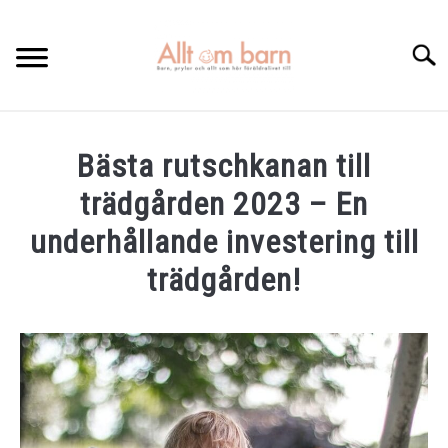
Skip
to
Searc
content
HEM
Bästa rutschkanan till
BÄST I TEST
trädgården 2023 – En
GRAVIDITETSKALENDER
underhållande investering till
trädgården!
OM MIG
Written
KONTAKTA
by
Elin
in
Bäst
i
test
,
Utelek