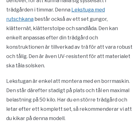
behöver, för att kunna hålla sig sysselsatt i
trädgården i timmar. Denna
Lekstuga med
rutschkana
består också av ett set gungor,
klätternät, klätterstolpe och sandlåda. Den kan
enkelt anpassas efter din trädgård och
konstruktionen är tillverkad av trä för att vara robust
och tålig. Den är även UV-resistent för att materialet
ska tåla solsken.
Lekstugan är enkel att montera med en borrmaskin.
Den står därefter stadigt på plats och tål en maximal
belastning på 50 kilo. Har du en större trädgård och
letar efter ett komplett set, så rekommenderar vi att
du kikar på denna modell.