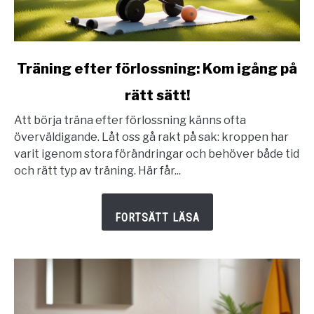
link
Träning efter förlossning: Kom igång på
to
rätt sätt!
Träning
efter
Att börja träna efter förlossning känns ofta
förlossning:
överväldigande. Låt oss gå rakt på sak: kroppen har
Kom
varit igenom stora förändringar och behöver både tid
igång
och rätt typ av träning. Här får...
på
rätt
sätt!