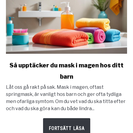
link
Så upptäcker du mask i magen hos ditt
to
barn
Så
upptäcker
Låt oss gå rakt på sak. Mask i magen, oftast
du
springmask, är vanligt hos barn och ger ofta tydliga
mask
men ofarliga symtom. Om du vet vad du ska titta efter
i
och vad du ska göra kan du både lindra...
magen
hos
ditt