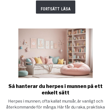
Så hanterar du herpes i munnen på ett
link
to
enkelt sätt
Så
Herpes i munnen, ofta kallat munsår, är vanligt och
hanterar
återkommande för många. Här får du raka, praktiska
du