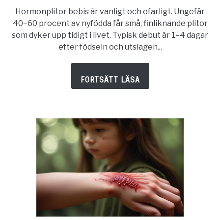
Därför
Hormonplitor bebis är vanligt och ofarligt. Ungefär
får
40–60 procent av nyfödda får små, finliknande plitor
din
som dyker upp tidigt i livet. Typisk debut är 1–4 dagar
bebis
efter födseln och utslagen...
hormonplitor
och
vad
du
ska
veta