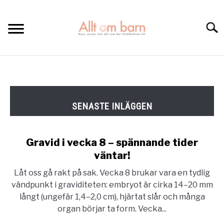
Skip
to
Searc
content
HEM
BÄST I TEST
GRAVIDITETSKALENDER
OM MIG
Gravid i vecka 8 – spännande tider
väntar!
KONTAKTA
Låt oss gå rakt på sak. Vecka 8 brukar vara en tydlig
vändpunkt i graviditeten: embryot är cirka 14–20 mm
långt (ungefär 1,4–2,0 cm), hjärtat slår och många
organ börjar ta form. Vecka...