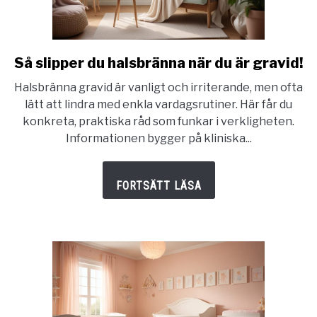
Så slipper du halsbränna när du är gravid!
link
to
Halsbränna gravid är vanligt och irriterande, men ofta
Så
lätt att lindra med enkla vardagsrutiner. Här får du
slipper
konkreta, praktiska råd som funkar i verkligheten.
du
Informationen bygger på kliniska...
halsbränna
när
du
är
gravid!