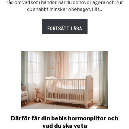
råd om vad som händer, när du behöver agera och hur
herpes
du snabbt minskar obehaget. Låt...
i
munnen
på
ett
enkelt
sätt
Därför får din bebis hormonplitor och
link
to
vad du ska veta