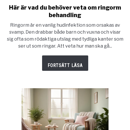
Här är vad du behöver veta om ringorm
link
to
behandling
Här
Ringorm är en vanlig hudinfektion som orsakas av
är
svamp. Den drabbar både barn och vuxna och visar
vad
sig ofta som rödaktiga utslag med tydliga kanter som
du
ser ut som ringar. Att veta hur man ska gå...
behöver
veta
om
ringorm
behandling