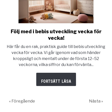
Följ med i bebis utveckling vecka för
link
to
vecka!
Följ
Här får du en rak, praktisk guide till bebis utveckling
med
vecka för vecka. Vi går igenom vad som händer
i
kroppsligt och mentalt under de första 12–52
bebis
veckorna, vilka siffror du kan förvänta...
utveckling
vecka
för
vecka!