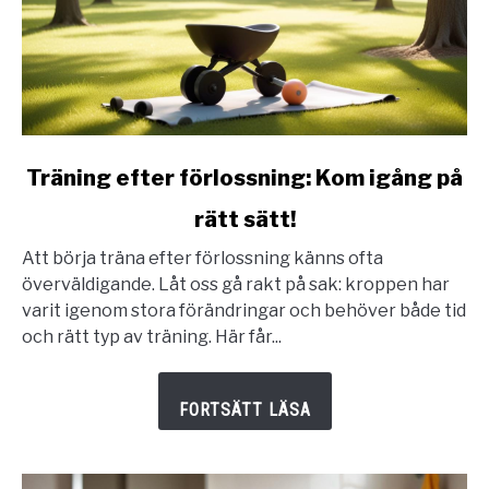
link
Träning efter förlossning: Kom igång på
to
rätt sätt!
Träning
efter
Att börja träna efter förlossning känns ofta
förlossning:
överväldigande. Låt oss gå rakt på sak: kroppen har
Kom
varit igenom stora förändringar och behöver både tid
igång
och rätt typ av träning. Här får...
på
rätt
sätt!