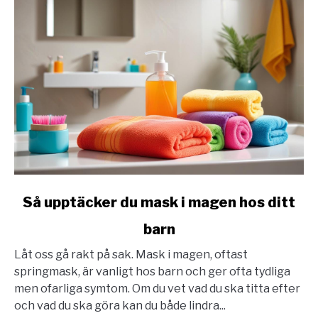
link
Så upptäcker du mask i magen hos ditt
to
barn
Så
upptäcker
Låt oss gå rakt på sak. Mask i magen, oftast
du
springmask, är vanligt hos barn och ger ofta tydliga
mask
men ofarliga symtom. Om du vet vad du ska titta efter
i
och vad du ska göra kan du både lindra...
magen