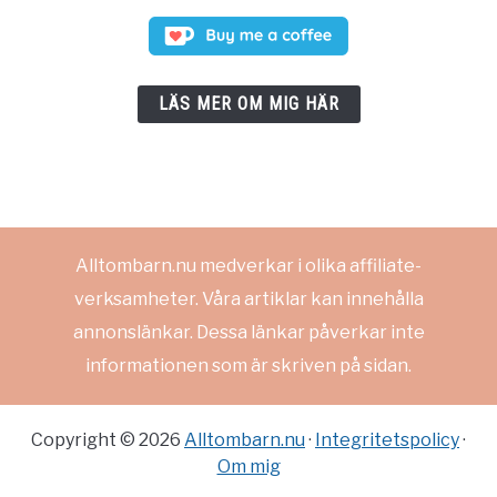
LÄS MER OM MIG HÄR
Alltombarn.nu medverkar i olika affiliate-
verksamheter. Våra artiklar kan innehålla
annonslänkar. Dessa länkar påverkar inte
informationen som är skriven på sidan.
Copyright © 2026
Alltombarn.nu
·
Integritetspolicy
·
Om mig